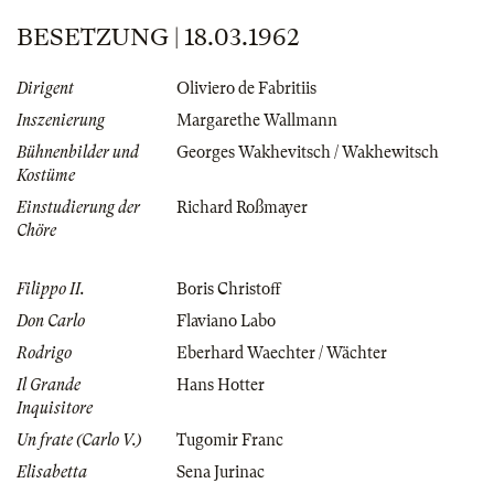
BESETZUNG | 18.03.1962
Dirigent
Oliviero de Fabritiis
Inszenierung
Margarethe Wallmann
Bühnenbilder und
Georges Wakhevitsch / Wakhewitsch
Kostüme
Einstudierung der
Richard Roßmayer
Chöre
Filippo II.
Boris Christoff
Don Carlo
Flaviano Labo
Rodrigo
Eberhard Waechter / Wächter
Il Grande
Hans Hotter
Inquisitore
Un frate (Carlo V.)
Tugomir Franc
Elisabetta
Sena Jurinac