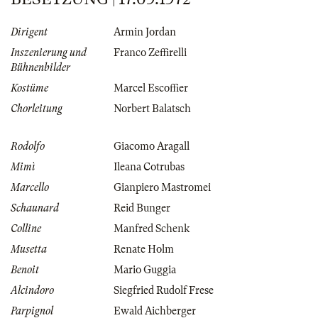
Dirigent
Armin Jordan
Inszenierung und
Franco Zeffirelli
Bühnenbilder
Kostüme
Marcel Escoffier
Chorleitung
Norbert Balatsch
Rodolfo
Giacomo Aragall
Mimì
Ileana Cotrubas
Marcello
Gianpiero Mastromei
Schaunard
Reid Bunger
Colline
Manfred Schenk
Musetta
Renate Holm
Benoit
Mario Guggia
Alcindoro
Siegfried Rudolf Frese
Parpignol
Ewald Aichberger