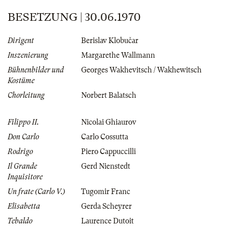
BESETZUNG | 30.06.1970
Dirigent
Berislav Klobučar
Inszenierung
Margarethe Wallmann
Bühnenbilder und
Georges Wakhevitsch / Wakhewitsch
Kostüme
Chorleitung
Norbert Balatsch
Filippo II.
Nicolai Ghiaurov
Don Carlo
Carlo Cossutta
Rodrigo
Piero Cappuccilli
Il Grande
Gerd Nienstedt
Inquisitore
Un frate (Carlo V.)
Tugomir Franc
Elisabetta
Gerda Scheyrer
Tebaldo
Laurence Dutoit