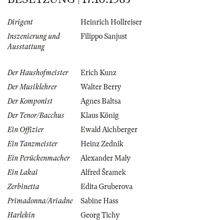
Dirigent
Heinrich Hollreiser
Inszenierung und
Filippo Sanjust
Ausstattung
Der Haushofmeister
Erich Kunz
Der Musiklehrer
Walter Berry
Der Komponist
Agnes Baltsa
Der Tenor/Bacchus
Klaus König
Ein Offizier
Ewald Aichberger
Ein Tanzmeister
Heinz Zednik
Ein Perückenmacher
Alexander Maly
Ein Lakai
Alfred Šramek
Zerbinetta
Edita Gruberova
Primadonna/Ariadne
Sabine Hass
Harlekin
Georg Tichy