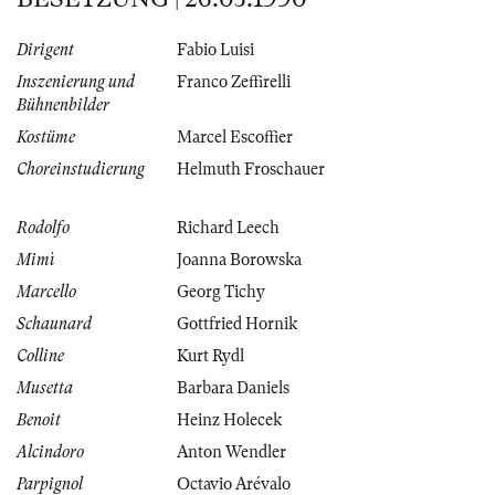
Dirigent
Fabio Luisi
Inszenierung und
Franco Zeffirelli
Bühnenbilder
Kostüme
Marcel Escoffier
Choreinstudierung
Helmuth Froschauer
Rodolfo
Richard Leech
Mimì
Joanna Borowska
Marcello
Georg Tichy
Schaunard
Gottfried Hornik
Colline
Kurt Rydl
Musetta
Barbara Daniels
Benoit
Heinz Holecek
Alcindoro
Anton Wendler
Parpignol
Octavio Arévalo