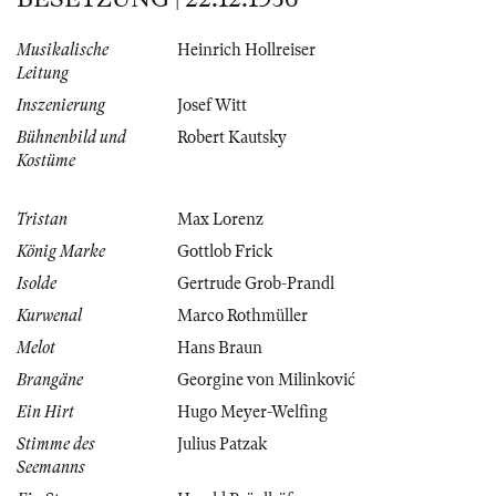
Musikalische
Heinrich Hollreiser
Leitung
Inszenierung
Josef Witt
Bühnenbild und
Robert Kautsky
Kostüme
Tristan
Max Lorenz
König Marke
Gottlob Frick
Isolde
Gertrude Grob-Prandl
Kurwenal
Marco Rothmüller
Melot
Hans Braun
Brangäne
Georgine von Milinković
Ein Hirt
Hugo Meyer-Welfing
Stimme des
Julius Patzak
Seemanns