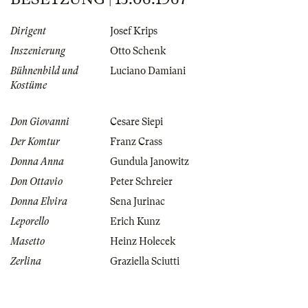
Dirigent
Josef Krips
Inszenierung
Otto Schenk
Bühnenbild und
Luciano Damiani
Kostüme
Don Giovanni
Cesare Siepi
Der Komtur
Franz Crass
Donna Anna
Gundula Janowitz
Don Ottavio
Peter Schreier
Donna Elvira
Sena Jurinac
Leporello
Erich Kunz
Masetto
Heinz Holecek
Zerlina
Graziella Sciutti