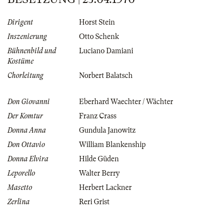
Dirigent
Horst Stein
Inszenierung
Otto Schenk
Bühnenbild und
Luciano Damiani
Kostüme
Chorleitung
Norbert Balatsch
Don Giovanni
Eberhard Waechter / Wächter
Der Komtur
Franz Crass
Donna Anna
Gundula Janowitz
Don Ottavio
William Blankenship
Donna Elvira
Hilde Güden
Leporello
Walter Berry
Masetto
Herbert Lackner
Zerlina
Reri Grist