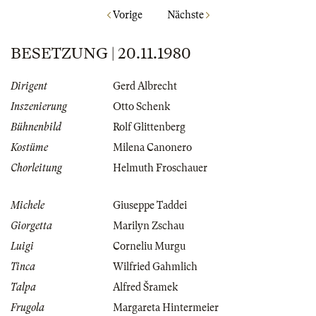
Vorige
Nächste
BESETZUNG | 20.11.1980
Dirigent
Gerd Albrecht
Inszenierung
Otto Schenk
Bühnenbild
Rolf Glittenberg
Kostüme
Milena Canonero
Chorleitung
Helmuth Froschauer
Michele
Giuseppe Taddei
Giorgetta
Marilyn Zschau
Luigi
Corneliu Murgu
Tinca
Wilfried Gahmlich
Talpa
Alfred Šramek
Frugola
Margareta Hintermeier