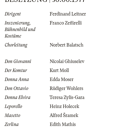
Dirigent
Ferdinand Leitner
Inszenierung,
Franco Zeffirelli
Bühnenbild und
Kostüme
Chorleitung
Norbert Balatsch
Don Giovanni
Nicolai Ghiuselev
Der Komtur
Kurt Moll
Donna Anna
Edda Moser
Don Ottavio
Rüdiger Wohlers
Donna Elvira
Teresa Zylis-Gara
Leporello
Heinz Holecek
Masetto
Alfred Šramek
Zerlina
Edith Mathis