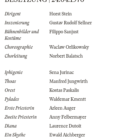
Dirigent
Horst Stein
Inszenierung
Gustav Rudolf Sellner
Bühnenbilder und
Filippo Sanjust
Kostüme
Choreographie
Waclaw Orlikowsky
Chorleitung
Norbert Balatsch
Iphigenie
Sena Jurinac
Thoas
Manfred Jungwirth
Orest
Kostas Paskalis
Pylades
Waldemar Kmentt
Erste Priesterin
Arleen Auger
Zweite Priesterin
Anny Felbermayer
Diana
Laurence Dutoit
Ein Skythe
Ewald Aichberger