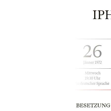
IP
26
Jänner 1972
Mittwoch
19:30 Uhr
in deutscher Sprache
BESETZUNG |