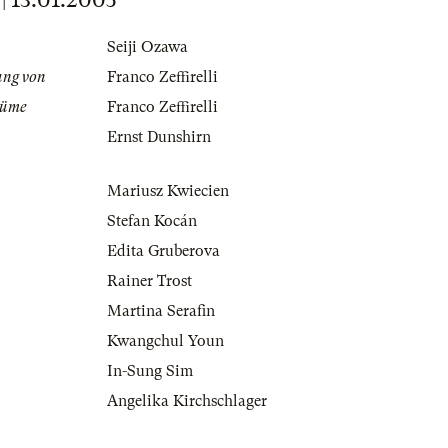
Seiji Ozawa
ung von
Franco Zeffirelli
tüme
Franco Zeffirelli
Ernst Dunshirn
Mariusz Kwiecien
Stefan Kocán
Edita Gruberova
Rainer Trost
Martina Serafin
Kwangchul Youn
In-Sung Sim
Angelika Kirchschlager