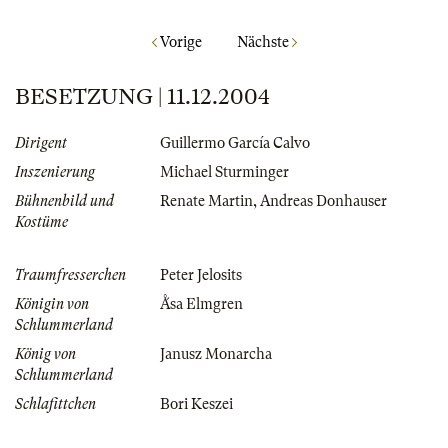
Vorige
Nächste
BESETZUNG | 11.12.2004
Dirigent
Guillermo García Calvo
Inszenierung
Michael Sturminger
Bühnenbild und
Renate Martin
,
Andreas Donhauser
Kostüme
Traumfresserchen
Peter Jelosits
Königin von
Ǻsa Elmgren
Schlummerland
König von
Janusz Monarcha
Schlummerland
Schlafittchen
Bori Keszei