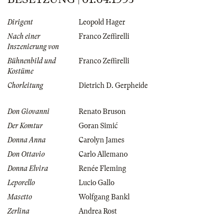
Dirigent
Leopold Hager
Nach einer
Franco Zeffirelli
Inszenierung von
Bühnenbild und
Franco Zeffirelli
Kostüme
Chorleitung
Dietrich D. Gerpheide
Don Giovanni
Renato Bruson
Der Komtur
Goran Simić
Donna Anna
Carolyn James
Don Ottavio
Carlo Allemano
Donna Elvira
Renée Fleming
Leporello
Lucio Gallo
Masetto
Wolfgang Bankl
Zerlina
Andrea Rost