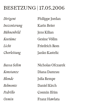
BESETZUNG | 17.05.2006
Dirigent
Philippe Jordan
Inszenierung
Karin Beier
Bühnenbild
Jens Kilian
Kostüme
Gesine Völlm
Licht
Friedrich Rom
Chorleitung
Janko Kastelic
Bassa Selim
Nicholas Ofczarek
Konstanze
Diana Damrau
Blonde
Julia Rempe
Belmonte
Daniel Kirch
Pedrillo
Cosmin Ifrim
Osmin
Franz Hawlata