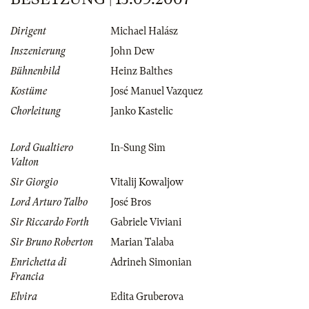
Dirigent
Michael Halász
Inszenierung
John Dew
Bühnenbild
Heinz Balthes
Kostüme
José Manuel Vazquez
Chorleitung
Janko Kastelic
Lord Gualtiero
In-Sung Sim
Valton
Sir Giorgio
Vitalij Kowaljow
Lord Arturo Talbo
José Bros
Sir Riccardo Forth
Gabriele Viviani
Sir Bruno Roberton
Marian Talaba
Enrichetta di
Adrineh Simonian
Francia
Elvira
Edita Gruberova