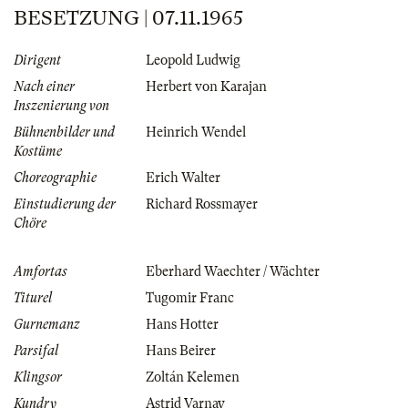
BESETZUNG | 07.11.1965
Dirigent
Leopold Ludwig
Nach einer
Herbert von Karajan
Inszenierung von
Bühnenbilder und
Heinrich Wendel
Kostüme
Choreographie
Erich Walter
Einstudierung der
Richard Rossmayer
Chöre
Amfortas
Eberhard Waechter / Wächter
Titurel
Tugomir Franc
Gurnemanz
Hans Hotter
Parsifal
Hans Beirer
Klingsor
Zoltán Kelemen
Kundry
Astrid Varnay