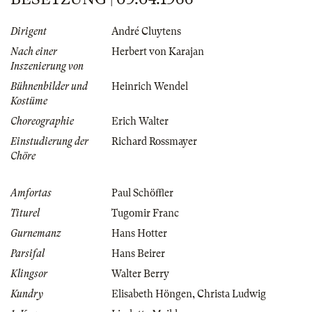
Dirigent
André Cluytens
Nach einer
Herbert von Karajan
Inszenierung von
Bühnenbilder und
Heinrich Wendel
Kostüme
Choreographie
Erich Walter
Einstudierung der
Richard Rossmayer
Chöre
Amfortas
Paul Schöffler
Titurel
Tugomir Franc
Gurnemanz
Hans Hotter
Parsifal
Hans Beirer
Klingsor
Walter Berry
Kundry
Elisabeth Höngen
,
Christa Ludwig