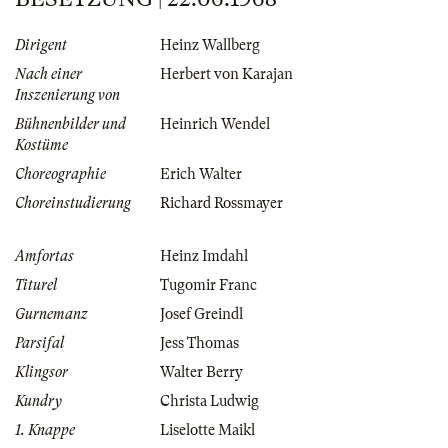
Dirigent
Heinz Wallberg
Nach einer
Herbert von Karajan
Inszenierung von
Bühnenbilder und
Heinrich Wendel
Kostüme
Choreographie
Erich Walter
Choreinstudierung
Richard Rossmayer
Amfortas
Heinz Imdahl
Titurel
Tugomir Franc
Gurnemanz
Josef Greindl
Parsifal
Jess Thomas
Klingsor
Walter Berry
Kundry
Christa Ludwig
1. Knappe
Liselotte Maikl