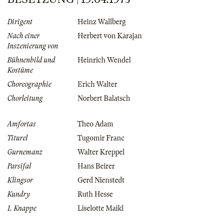
Dirigent
Heinz Wallberg
Nach einer
Herbert von Karajan
Inszenierung von
Bühnenbild und
Heinrich Wendel
Kostüme
Choreographie
Erich Walter
Chorleitung
Norbert Balatsch
Amfortas
Theo Adam
Titurel
Tugomir Franc
Gurnemanz
Walter Kreppel
Parsifal
Hans Beirer
Klingsor
Gerd Nienstedt
Kundry
Ruth Hesse
1. Knappe
Liselotte Maikl