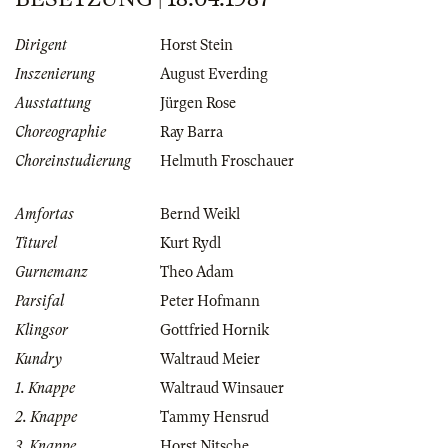
Dirigent
Horst Stein
Inszenierung
August Everding
Ausstattung
Jürgen Rose
Choreographie
Ray Barra
Choreinstudierung
Helmuth Froschauer
Amfortas
Bernd Weikl
Titurel
Kurt Rydl
Gurnemanz
Theo Adam
Parsifal
Peter Hofmann
Klingsor
Gottfried Hornik
Kundry
Waltraud Meier
1. Knappe
Waltraud Winsauer
2. Knappe
Tammy Hensrud
3. Knappe
Horst Nitsche