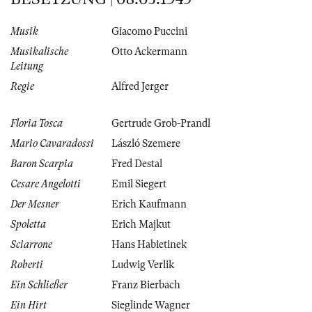
Musik
Giacomo Puccini
Musikalische
Otto Ackermann
Leitung
Regie
Alfred Jerger
Floria Tosca
Gertrude Grob-Prandl
Mario Cavaradossi
László Szemere
Baron Scarpia
Fred Destal
Cesare Angelotti
Emil Siegert
Der Mesner
Erich Kaufmann
Spoletta
Erich Majkut
Sciarrone
Hans Habietinek
Roberti
Ludwig Verlik
Ein Schließer
Franz Bierbach
Ein Hirt
Sieglinde Wagner