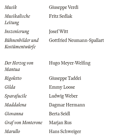
Musik
Giuseppe Verdi
Musikalische
Fritz Sedlak
Leitung
Inszenierung
Josef Witt
Bühnenbilder und
Gottfried Neumann-Spallart
Kostümentwürfe
Der Herzog von
Hugo Meyer-Welfing
Mantua
Rigoletto
Giuseppe Taddei
Gilda
Emmy Loose
Sparafucile
Ludwig Weber
Maddalena
Dagmar Hermann
Giovanna
Berta Seidl
Graf von Monterone
Marjan Rus
Marullo
Hans Schweiger