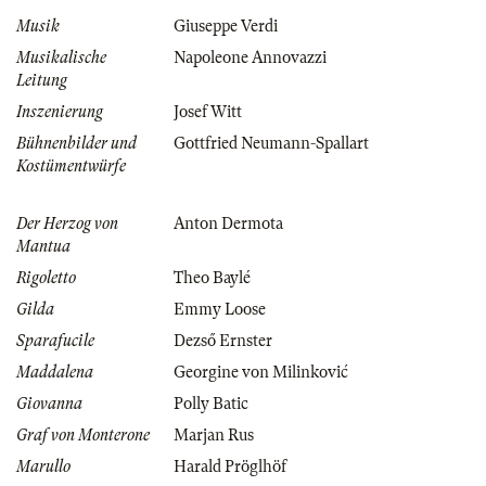
Musik
Giuseppe Verdi
Musikalische
Napoleone Annovazzi
Leitung
Inszenierung
Josef Witt
Bühnenbilder und
Gottfried Neumann-Spallart
Kostümentwürfe
Der Herzog von
Anton Dermota
Mantua
Rigoletto
Theo Baylé
Gilda
Emmy Loose
Sparafucile
Dezső Ernster
Maddalena
Georgine von Milinković
Giovanna
Polly Batic
Graf von Monterone
Marjan Rus
Marullo
Harald Pröglhöf