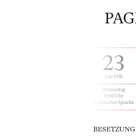
PAG
23
Juni 1938
Donnerstag
19:00 Uhr
in deutscher Sprache
BESETZUNG | 