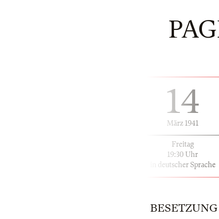
PAG
14
März 1941
Freitag
19:30 Uhr
in deutscher Sprache
BESETZUNG | 