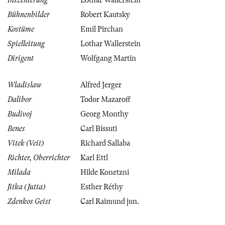
Inszenierung
Lothar Wallerstein
Bühnenbilder
Robert Kautsky
Kostüme
Emil Pirchan
Spielleitung
Lothar Wallerstein
Dirigent
Wolfgang Martin
Wladislaw
Alfred Jerger
Dalibor
Todor Mazaroff
Budivoj
Georg Monthy
Benes
Carl Bissuti
Vitek (Veit)
Richard Sallaba
Richter, Oberrichter
Karl Ettl
Milada
Hilde Konetzni
Jitka (Jutta)
Esther Réthy
Zdenkos Geist
Carl Raimund jun.