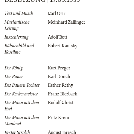
Text und Musik
Carl Orff
Musikalische
Meinhard Zallinger
Leitung
Inszenierung
Adolf Rott
Bühnenbild und
Robert Kautsky
Kostüme
Der König
Kurt Preger
Der Bauer
Karl Dönch
Des Bauern Tochter
Esther Réthy
Der Kerkermeister
Franz Bierbach
Der Mann mit dem
Rudolf Christ
Esel
Der Mann mit dem
Fritz Krenn
Maulesel
Erster Strolch
August Jaresch