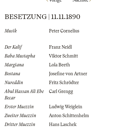
Vorige
Nächste
BESETZUNG | 11.11.1890
Musik
Peter Cornelius
Der Kalif
Franz Neidl
Baba Mustapha
Viktor Schmitt
Margiana
Lola Beeth
Bostana
Josefine von Artner
Nureddin
Fritz Schrödter
Abul Hassan Ali Ebe
Carl Grengg
Becar
Erster Muezzin
Ludwig Weiglein
Zweiter Muezzin
Anton Schittenhelm
Dritter Muezzin
Hans Laschek