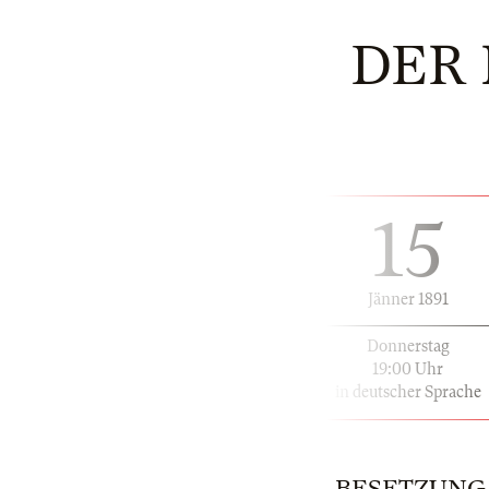
DER
15
Jänner 1891
Donnerstag
19:00 Uhr
in deutscher Sprache
BESETZUNG | 