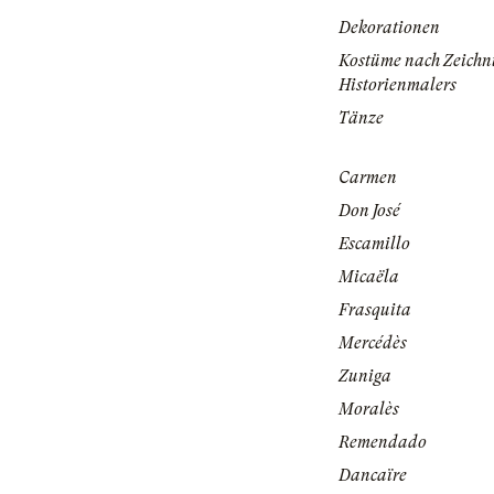
Dekorationen
Kostüme nach Zeichn
Historienmalers
Tänze
Carmen
Don José
Escamillo
Micaëla
Frasquita
Mercédès
Zuniga
Moralès
Remendado
Dancaïre