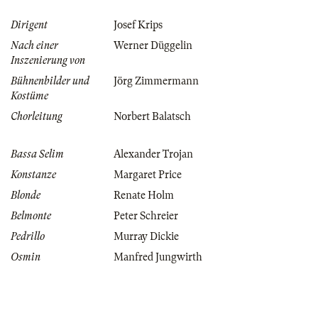
Dirigent
Josef Krips
Nach einer
Werner Düggelin
Inszenierung von
Bühnenbilder und
Jörg Zimmermann
Kostüme
Chorleitung
Norbert Balatsch
Bassa Selim
Alexander Trojan
Konstanze
Margaret Price
Blonde
Renate Holm
Belmonte
Peter Schreier
Pedrillo
Murray Dickie
Osmin
Manfred Jungwirth