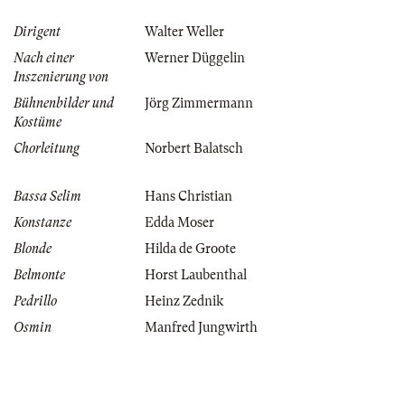
Dirigent
Walter Weller
Nach einer
Werner Düggelin
Inszenierung von
Bühnenbilder und
Jörg Zimmermann
Kostüme
Chorleitung
Norbert Balatsch
Bassa Selim
Hans Christian
Konstanze
Edda Moser
Blonde
Hilda de Groote
Belmonte
Horst Laubenthal
Pedrillo
Heinz Zednik
Osmin
Manfred Jungwirth