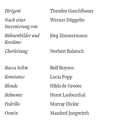
Dirigent
Theodor Guschlbauer
Nach einer
Werner Düggelin
Inszenierung von
Bühnenbilder und
Jörg Zimmermann
Kostüme
Chorleitung
Norbert Balatsch
Bassa Selim
Rolf Boysen
Konstanze
Lucia Popp
Blonde
Hilda de Groote
Belmonte
Horst Laubenthal
Pedrillo
Murray Dickie
Osmin
Manfred Jungwirth