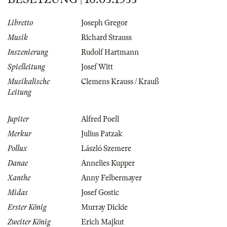
Libretto
Joseph Gregor
Musik
Richard Strauss
Inszenierung
Rudolf Hartmann
Spielleitung
Josef Witt
Musikalische
Clemens Krauss / Krauß
Leitung
Jupiter
Alfred Poell
Merkur
Julius Patzak
Pollux
László Szemere
Danae
Annelies Kupper
Xanthe
Anny Felbermayer
Midas
Josef Gostic
Erster König
Murray Dickie
Zweiter König
Erich Majkut