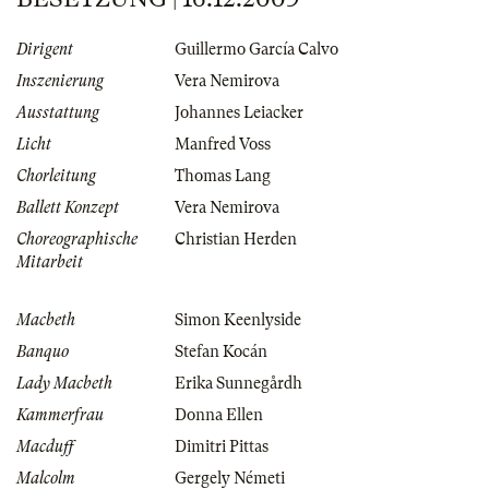
Dirigent
Guillermo García Calvo
Inszenierung
Vera Nemirova
Ausstattung
Johannes Leiacker
Licht
Manfred Voss
Chorleitung
Thomas Lang
Ballett Konzept
Vera Nemirova
Choreographische
Christian Herden
Mitarbeit
Macbeth
Simon Keenlyside
Banquo
Stefan Kocán
Lady Macbeth
Erika Sunnegårdh
Kammerfrau
Donna Ellen
Macduff
Dimitri Pittas
Malcolm
Gergely Németi