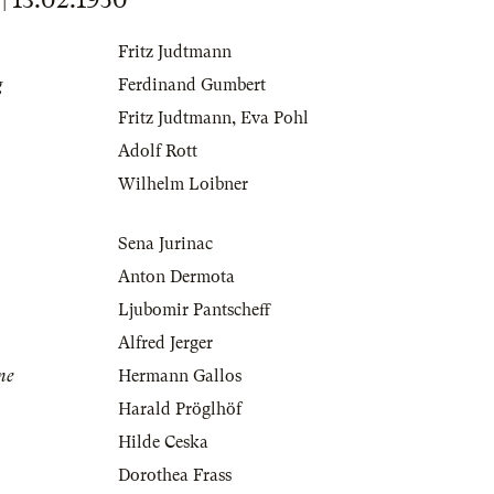
Fritz Judtmann
g
Ferdinand Gumbert
Fritz Judtmann
,
Eva Pohl
Adolf Rott
Wilhelm Loibner
Sena Jurinac
Anton Dermota
Ljubomir Pantscheff
Alfred Jerger
ne
Hermann Gallos
Harald Pröglhöf
Hilde Ceska
Dorothea Frass