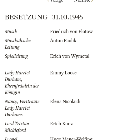
Vorige
Nächste
BESETZUNG | 31.10.1945
Musik
Friedrich von Flotow
Musikalische
Anton Paulik
Leitung
Spielleitung
Erich von Wymetal
Lady Harriet
Emmy Loose
Durham,
Ehrenfräulein der
Königin
Nancy, Verttraute
Elena Nicolaidi
Lady Harriet
Durhams
Lord Tristan
Erich Kunz
Mickleford
Lyonel
Hugo Meyer-Welfing