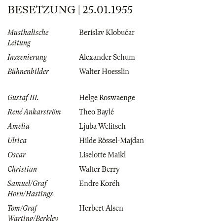
BESETZUNG | 25.01.1955
Musikalische
Berislav Klobučar
Leitung
Inszenierung
Alexander Schum
Bühnenbilder
Walter Hoesslin
Gustaf III.
Helge Roswaenge
René Ankarström
Theo Baylé
Amelia
Ljuba Welitsch
Ulrica
Hilde Rössel-Majdan
Oscar
Liselotte Maikl
Christian
Walter Berry
Samuel/Graf
Endre Koréh
Horn/Hastings
Tom/Graf
Herbert Alsen
Warting/Berkley