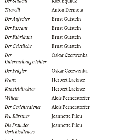
Der Student
Kurt Equiluz
Titorelli
Anton Dermota
Der Aufseher
Ernst Gutstein
Der Passant
Ernst Gutstein
Der Fabrikant
Ernst Gutstein
Der Geistliche
Ernst Gutstein
Der
Oskar Czerwenka
Untersuchungsrichter
Der Prügler
Oskar Czerwenka
Franz
Herbert Lackner
Kanzleidirektor
Herbert Lackner
Willem
Alois Pernerstorfer
Der Gerichtsdiener
Alois Pernerstorfer
Frl. Bürstner
Jeannette Pilou
Die Frau des
Jeannette Pilou
Gerichtsdieners