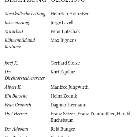
Musikalische Leitung
Heinrich Hollreiser
Inszenierung
Jorge Lavelli
Mitarbeit
Peter Lotschak
Bühnenbild und
Max Bignens
Kostüme
Josef K.
Gerhard Stolze
Der
Kurt Equiluz
Direktorstellvertreter
Albert K.
Manfred Jungwirth
Ein Bursche
Heinz Zednik
Frau Grubach
Dagmar Hermann
Drei Herren
Franz Setzer
,
Franz Traunmüller
,
Harald
Buchsbaum
Der Advokat
Reid Bunger