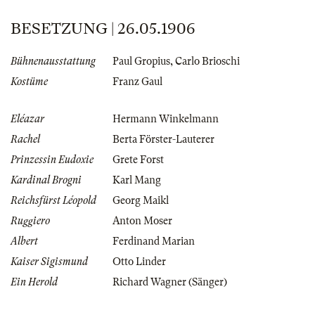
BESETZUNG | 26.05.1906
Bühnenausstattung
Paul Gropius
,
Carlo Brioschi
Kostüme
Franz Gaul
Eléazar
Hermann Winkelmann
Rachel
Berta Förster-Lauterer
Prinzessin Eudoxie
Grete Forst
Kardinal Brogni
Karl Mang
Reichsfürst Léopold
Georg Maikl
Ruggiero
Anton Moser
Albert
Ferdinand Marian
Kaiser Sigismund
Otto Linder
Ein Herold
Richard Wagner (Sänger)