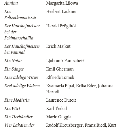
Annina
Margarita Lilowa
Ein
Herbert Lackner
Polizeikommissär
Der Haushofmeister
Harald Pröglhöf
bei der
Feldmarschallin
Der Haushofmeister
Erich Majkut
bei Faninal
Ein Notar
Ljubomir Pantscheff
Ein Sänger
Emil Gherman
Eine adelige Witwe
Elfriede Tomek
Drei adelige Waisen
Evamaria Pipal
,
Erika Eder
,
Johanna
Herndl
Eine Modistin
Laurence Dutoit
Ein Wirt
Karl Terkal
Ein Tierhändler
Mario Guggia
Vier Lakaien der
Rudolf Kreuzberger
,
Franz Riedl
,
Kurt