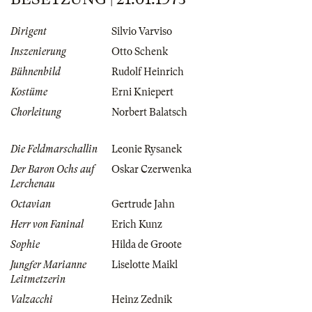
Dirigent
Silvio Varviso
Inszenierung
Otto Schenk
Bühnenbild
Rudolf Heinrich
Kostüme
Erni Kniepert
Chorleitung
Norbert Balatsch
Die Feldmarschallin
Leonie Rysanek
Der Baron Ochs auf
Oskar Czerwenka
Lerchenau
Octavian
Gertrude Jahn
Herr von Faninal
Erich Kunz
Sophie
Hilda de Groote
Jungfer Marianne
Liselotte Maikl
Leitmetzerin
Valzacchi
Heinz Zednik