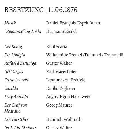
BESETZUNG | 11.06.1876
Musik
Daniel-François-Esprit Auber
"Romanze" im 1. Akt
Hermann Riedel
Der König
Emil Scaria
Die Königin
Wilhelmine Tremel /Tremmel / Tremmelli
Rafael d'Estuniga
Gustav Walter
Gil Vargas
Karl Mayerhofer
Carlo Broschi
Leonore von Bretfeld
Casilda
Emilie Tagliana
Fray Antonio
August Egon Hablawetz
Der Graf von
Georg Maurer
Medrano
Ein Türsteher
Heinrich Wohlrath
Im 1. Akt Einlage:
Gustav Walter