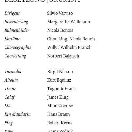
Dirigent
Silvio Varviso
Inszenierung
Margarethe Wallmann
Bühnenbilder
Nicola Benois
Kostüme
Chou Ling
,
Nicola Benois
Choreographie
Willy / Wilhelm Fränzl
Chorleitung
Norbert Balatsch
Turandot
Birgit Nilsson
Altoum
Kurt Equiluz
Timur
Tugomir Franc
Calaf
James King
Liù
Mimi Coertse
Ein Mandarin
Hans Braun
Ping
Robert Kerns
Pang
Heinz Zednik