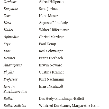
Orpheus
Alfred Hülgerth
Eurydike
Sena Jurinac
Zeus
Hans Moser
Hera
Auguste Pünkösdy
Hades
Walter Höfermayer
Aphrodite
Christl Mardayn
Styx
Paul Kemp
Eros
Rosl Schwaiger
Hermes
Franz Bierbach
Anaxagoras
Erwin Nowaro
Phyllis
Gustina Kramer
Professor
Kurt Nachmann
Herr im
Ernst Neuhardt
Zuschauerraum
Ballett
Das Hedy-Pfundmayr-Ballett
Ballett Solisten
Winfried Kurzbauer
,
Margarethe Kehl
,