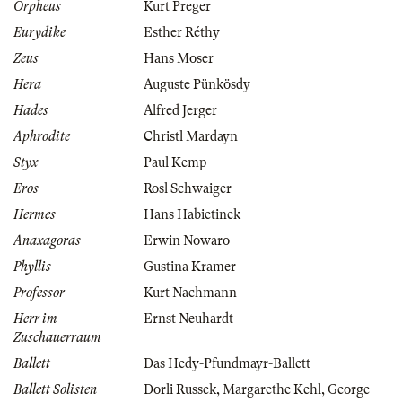
Orpheus
Kurt Preger
Eurydike
Esther Réthy
Zeus
Hans Moser
Hera
Auguste Pünkösdy
Hades
Alfred Jerger
Aphrodite
Christl Mardayn
Styx
Paul Kemp
Eros
Rosl Schwaiger
Hermes
Hans Habietinek
Anaxagoras
Erwin Nowaro
Phyllis
Gustina Kramer
Professor
Kurt Nachmann
Herr im
Ernst Neuhardt
Zuschauerraum
Ballett
Das Hedy-Pfundmayr-Ballett
Ballett Solisten
Dorli Russek
,
Margarethe Kehl
,
George