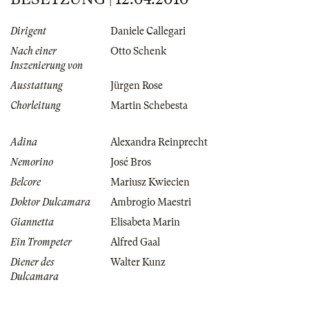
Dirigent
Daniele Callegari
Nach einer
Otto Schenk
Inszenierung von
Ausstattung
Jürgen Rose
Chorleitung
Martin Schebesta
Adina
Alexandra Reinprecht
Nemorino
José Bros
Belcore
Mariusz Kwiecien
Doktor Dulcamara
Ambrogio Maestri
Giannetta
Elisabeta Marin
Ein Trompeter
Alfred Gaal
Diener des
Walter Kunz
Dulcamara