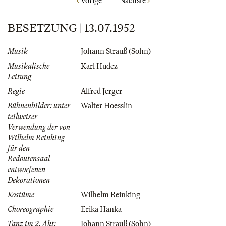
Vorige
Nächste
BESETZUNG | 13.07.1952
Musik
Johann Strauß (Sohn)
Musikalische
Karl Hudez
Leitung
Regie
Alfred Jerger
Bühnenbilder: unter
Walter Hoesslin
teilweiser
Verwendung der von
Wilhelm Reinking
für den
Redoutensaal
entworfenen
Dekorationen
Kostüme
Wilhelm Reinking
Choreographie
Erika Hanka
Tanz im 2. Akt:
Johann Strauß (Sohn)