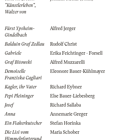
"Künstlerleben",
Walzer von
Fürst Ypsheim-
Alfred Jerger
Gindelbach
Balduin Graf Zedlau
Rudolf Christ
Gabriele
Erika Feichtinger - Forsell
Graf Bitowski
Alfred Muzzarelli
Demoiselle
Eleonore Bauer-Kühlmayer
Franziska Cagliari
Kagler, ihr Vater
Richard Eybner
Pepi Pleininger
Else Bauer-Liebesberg
Josef
Richard Sallaba
Anna
Annemarie Greger
Ein Fiakerkutscher
Stefan Horinka
Die Lisi vom
Maria Schober
Himmelpfortgrund