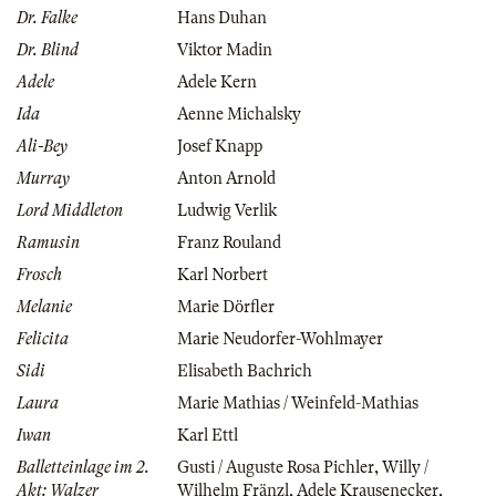
Dr. Falke
Hans Duhan
Dr. Blind
Viktor Madin
Adele
Adele Kern
Ida
Aenne Michalsky
Ali-Bey
Josef Knapp
Murray
Anton Arnold
Lord Middleton
Ludwig Verlik
Ramusin
Franz Rouland
Frosch
Karl Norbert
Melanie
Marie Dörfler
Felicita
Marie Neudorfer-Wohlmayer
Sidi
Elisabeth Bachrich
Laura
Marie Mathias / Weinfeld-Mathias
Iwan
Karl Ettl
Balletteinlage im 2.
Gusti / Auguste Rosa Pichler
,
Willy /
Akt: Walzer
Wilhelm Fränzl
,
Adele Krausenecker
,