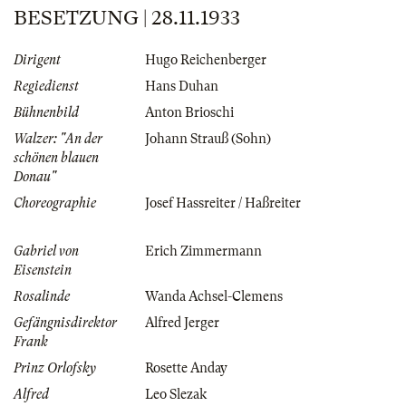
BESETZUNG | 28.11.1933
Dirigent
Hugo Reichenberger
Regiedienst
Hans Duhan
Bühnenbild
Anton Brioschi
Walzer: "An der
Johann Strauß (Sohn)
schönen blauen
Donau"
Choreographie
Josef Hassreiter / Haßreiter
Gabriel von
Erich Zimmermann
Eisenstein
Rosalinde
Wanda Achsel-Clemens
Gefängnisdirektor
Alfred Jerger
Frank
Prinz Orlofsky
Rosette Anday
Alfred
Leo Slezak